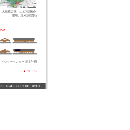
大規模公園 土地利用検討
環境共生･観察園地
EW!
ビジターセンター 基本計画
▲ TOPへ
TE.Ltd ALL RIGHT RESERVED