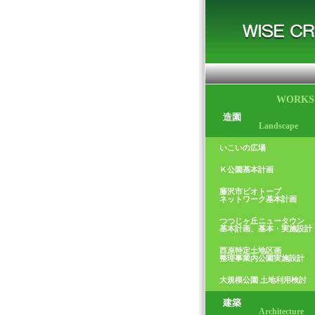
WORKS
造園
Landscape
いこいの広場
Ｋ公園基本計画
藤沢市ビオトープ
ネットワーク基本計画
つつじヶ丘ニュータウン
基本計画、基本・実施設計
西原特定土地区画
整理事業内公園実施設計
大規模公園 土地利用検討
建築
Architecture