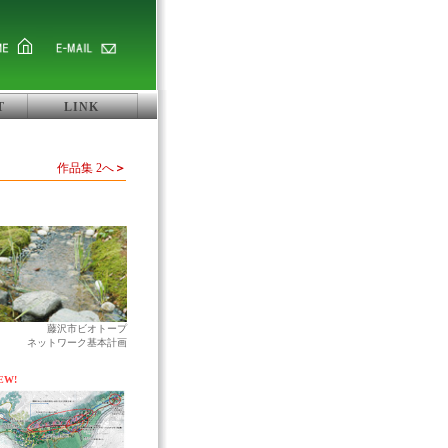
T
LINK
作品集 2へ
＞
藤沢市ビオトープ
ネットワーク基本計画
EW!