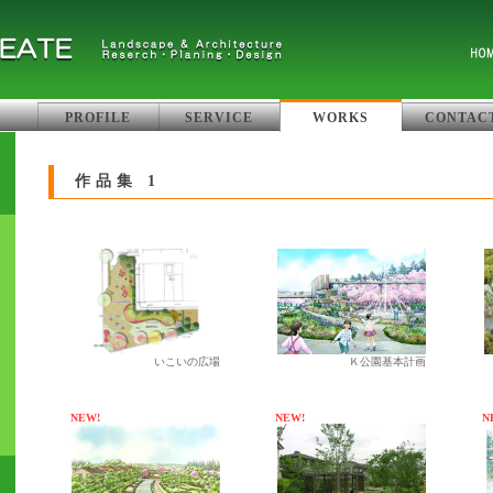
PROFILE
SERVICE
WORKS
CONTAC
作品集 1
いこいの広場
Ｋ公園基本計画
NEW!
NEW!
N