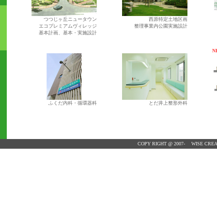
つつじヶ丘ニュータウン
西原特定土地区画
エコプレミアムヴィレッジ
整理事業内公園実施設計
基本計画、基本・実施設計
N
ふくだ内科・循環器科
とだ井上整形外科
COPY RIGHT @ 2007- WISE CREA