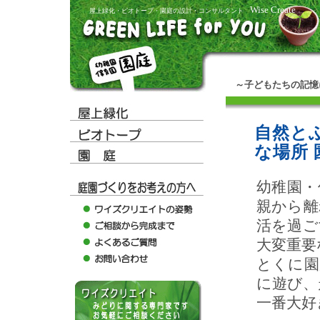
Wise Create
屋上緑化・ビオトープ・園庭の設計・コンサルタント
～子どもたちの記憶
自然と
な場所 
幼稚園・
親から離
活を過ご
大変重要
とくに園
に遊び、
一番大好