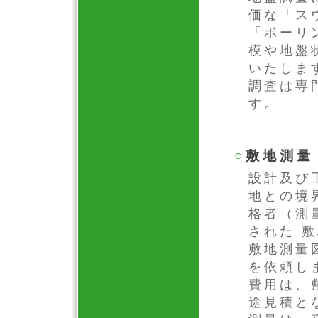
価な「ス
「ボーリ
模や地盤
いたしま
調査は専
す。
○
敷地測量
設計及び
地との境
格者（測
された 
敷地測量
を依頼し
費用は、
途見積と