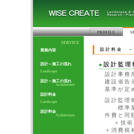
PROFILE
S
SERVICE
設計料金 －
業務内容
●
設計監理
設計～施工の流れ
Landscape
設計事務
設計～施工の流れ
建設省告
Architecture
基準が定
設計料金
設計監理
Landscape
標準業務
設計料金
件費と同
Architecture
＋技術料(
＋消費税