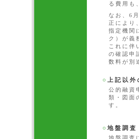
る費用も
なお、6
正により
指定機関
ク）が義
これに伴
の確認申
数料が別
○
上記以外
公的融資
類・図面
す。
○
地盤調査
地盤調査