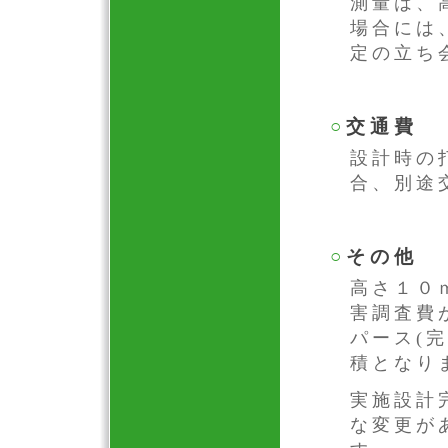
測量は、
場合には
定の立ち
○
交通費
設計時の
合、別途
○
その他
高さ１０
害調査費
パース(
積となり
実施設計
な変更が