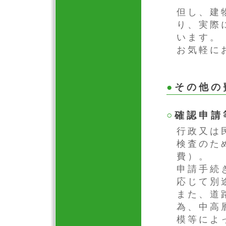
但し、建
り、実際
います。
お気軽に
●
その他の
○
確認申請
行政又は
検査のた
費）。
申請手続
応じて別
また、道
為、中高
模等によ